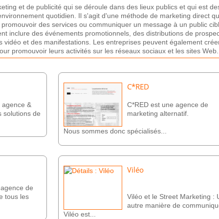
eting
et
de
public
ité
qui
se
dé
rou
le
d
ans
des
lie
ux
public
s
et
qui
est
de
en
viron
n
ement
quot
id
ien
.
Il
s
'
ag
it
d
'
une
m
é
th
ode
de
marketing
direct
qu
prom
ou
v
oir
des
services
o
u
commun
iqu
er
un
message
à
un
public
c
ib
ent
incl
ure
des
é
v
én
ements
promotion
nels
,
des
distributions
de
prospec
s
v
id
é
o
et
des
manifestations
.
Les
ent
re
prises
pe
u
vent
é
gal
ement
cr
é
e
our
prom
ou
v
oir
le
urs
activ
it
és
sur
les
ré
se
aux
soc
ia
ux
et
les
sites
Web
.
C*RED
e agence &
C*RED est une agence de
 solutions de
marketing alternatif.
Nous sommes donc spécialisés...
Viléo
e agence de
e tous les
Viléo et le Street Marketing :
autre manière de communiqu
Viléo est...