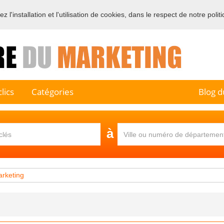
 l'installation et l'utilisation de cookies, dans le respect de notre polit
e sur l'annuaire professionnel du marketing et de la communication e
lics
Catégories
Blog d
à
arketing