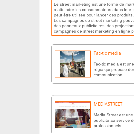
Le
street
marketing
est
une
form
e
de
mark
à
at
te
ind
re
les
cons
omm
ateurs
d
ans
le
ur
pe
ut
ê
tre
util
is
ée
pour
l
ancer
des
produ
its
,
Les
camp
ag
nes
de
street
marketing
pe
u
v
des
pan
ne
aux
public
it
aires
,
des
projection
camp
ag
nes
de
street
marketing
en
l
igne
p
Tac-tic media
Tac-tic media est un
régie qui propose des
communication...
MEDIASTREET
Media Street est un
publicité au service d
professionnels...