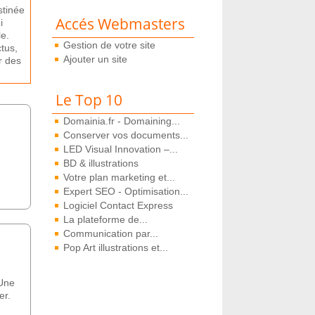
st
in
ée
Accés Webmasters
i
le
.
Gestion de votre site
t
us
,
Ajouter un site
r
des
Le Top 10
Domainia.fr - Domaining...
Conserver vos documents...
LED Visual Innovation –...
BD & illustrations
Votre plan marketing et...
Expert SEO - Optimisation...
Logiciel Contact Express
La plateforme de...
Communication par...
Pop Art illustrations et...
 Une
er.