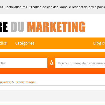
 l'installation et l'utilisation de cookies, dans le respect de notre polit
e sur l'annuaire professionnel du marketing et de la communication e
lics
Catégories
Blog d
à
arketing
>
Tac-tic media