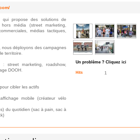
.com/
 qui propose des solutions de
hors média (street marketing,
commerciales, médias tactiques,
e, nous déployons des campagnes
e territoire.
Un problème ? Cliquez ici
 : street marketing, roadshow,
chage DOOH.
Hits
1
ur cibler les actifs
affichage mobile (créateur vélo
s) du quotidien (sac à pain, sac à
ck)