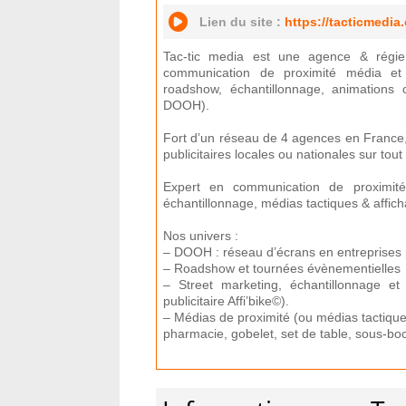
Lien du site :
https://tacticmedia
Tac-tic media est une agence & régie
communication de proximité média et 
roadshow, échantillonnage, animations 
DOOH).
Fort d’un réseau de 4 agences en Franc
publicitaires locales ou nationales sur tout l
Expert en communication de proximité
échantillonnage, médias tactiques & affi
Nos univers :
– DOOH : réseau d’écrans en entreprises po
– Roadshow et tournées évènementielles
– Street marketing, échantillonnage et 
publicitaire Affi’bike©).
– Médias de proximité (ou médias tactique
pharmacie, gobelet, set de table, sous-bo