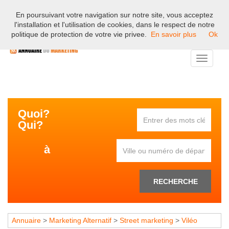
En poursuivant votre navigation sur notre site, vous acceptez
Bienvenue sur l'annuaire professionnel du marketing et de la
l'installation et l'utilisation de cookies, dans le respect de notre
communication en France.
politique de protection de votre vie privee.
En savoir plus
Ok
Toggle
navigati
Quoi?
Qui?
à
RECHERCHE
Annuaire
>
Marketing Alternatif
>
Street marketing
>
Viléo