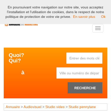
En poursuivant votre navigation sur notre site, vous acceptez
Bienvenue sur l'annuaire professionnel du marketing et de la
l'installation et l'utilisation de cookies, dans le respect de notre
communication en France.
politique de protection de votre vie privee.
En savoir plus
Ok
Toggle
navigati
Quoi?
Qui?
à
RECHERCHE
Annuaire
>
Audiovisuel
>
Studio video
>
Studio pennylane