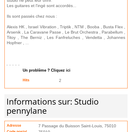
studio ne peut leur offrir.
Les guitares et l'ingé sont accordés...
Ils sont passés chez nous :
Alexis HK , Israel Vibration , Triptik , NTM , Booba , Busta Flex ,
Arsenik , La Caravane Passe , Le Brut Orchestra , Parabellum ,
Titoy , The Berniz , Les Fanfreluches , Vendetta , Johannes
Hopfner , ...
Un problème ? Cliquez ici
Hits
2
Informations sur: Studio
pennylane
Adresse
7 Passage du Buisson Saint-Louis, 75010
Code postal