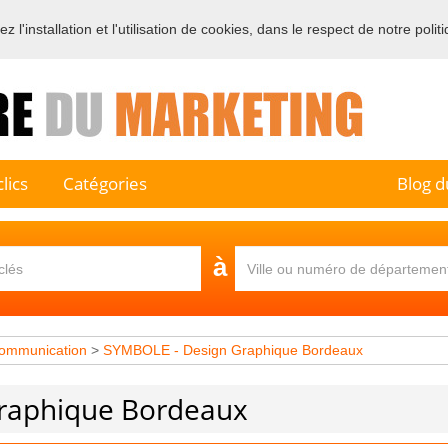
 l'installation et l'utilisation de cookies, dans le respect de notre polit
e sur l'annuaire professionnel du marketing et de la communication e
lics
Catégories
Blog d
à
ommunication
>
SYMBOLE - Design Graphique Bordeaux
raphique Bordeaux