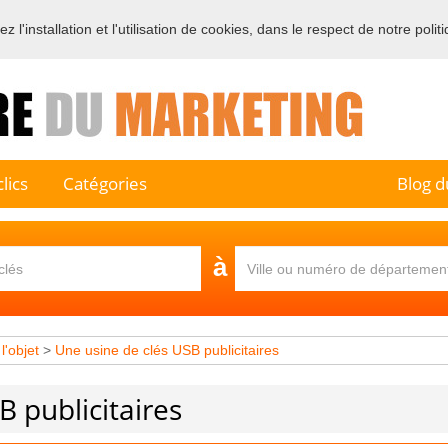
 l'installation et l'utilisation de cookies, dans le respect de notre polit
e sur l'annuaire professionnel du marketing et de la communication e
lics
Catégories
Blog d
à
l'objet
>
Une usine de clés USB publicitaires
B publicitaires