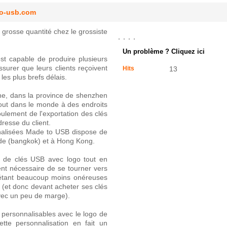
to-usb.com
grosse quantité chez le grossiste
Un problème ? Cliquez ici
t capable de produire plusieurs
ssurer que leurs clients reçoivent
Hits
13
es plus brefs délais.
ne, dans la province de shenzhen
rtout dans le monde à des endroits
oulement de l'exportation des clés
dresse du client.
nnalisées Made to USB dispose de
de (bangkok) et à Hong Kong.
 de clés USB avec logo tout en
vent nécessaire de se tourner vers
 étant beaucoup moins onéreuses
 (et donc devant acheter ses clés
avec un peu de marge).
personnalisables avec le logo de
tte personnalisation en fait un