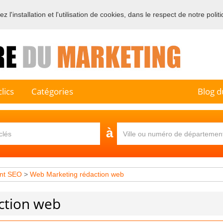
 l'installation et l'utilisation de cookies, dans le respect de notre polit
e sur l'annuaire professionnel du marketing et de la communication e
lics
Catégories
Blog d
à
nt SEO
>
Web Marketing rédaction web
ction web