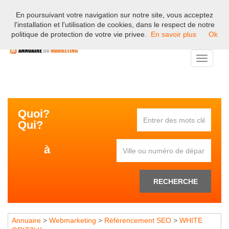
En poursuivant votre navigation sur notre site, vous acceptez
Bienvenue sur l'annuaire professionnel du marketing et de la
l'installation et l'utilisation de cookies, dans le respect de notre
communication en France.
politique de protection de votre vie privee.
En savoir plus
Ok
Toggle
navigati
Quoi?
Qui?
à
RECHERCHE
Annuaire
>
Webmarketing
>
Référencement SEO
>
WHITE