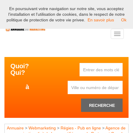
En poursuivant votre navigation sur notre site, vous acceptez
Bienvenue sur l'annuaire professionnel du marketing et de la
l'installation et l'utilisation de cookies, dans le respect de notre
communication en France.
politique de protection de votre vie privee.
En savoir plus
Ok
Toggle
navigati
Quoi?
Qui?
à
RECHERCHE
Annuaire
>
Webmarketing
>
Régies - Pub en ligne
>
Agence de