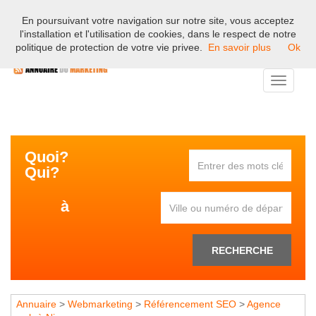
En poursuivant votre navigation sur notre site, vous acceptez
Bienvenue sur l'annuaire professionnel du marketing et de la
l'installation et l'utilisation de cookies, dans le respect de notre
communication en France.
politique de protection de votre vie privee.
En savoir plus
Ok
Toggle
navigati
Quoi?
Qui?
à
RECHERCHE
Annuaire
>
Webmarketing
>
Référencement SEO
>
Agence