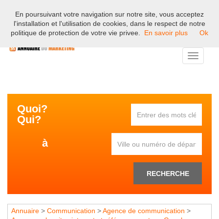
En poursuivant votre navigation sur notre site, vous acceptez
Bienvenue sur l'annuaire professionnel du marketing et de la
l'installation et l'utilisation de cookies, dans le respect de notre
communication en France.
politique de protection de votre vie privee.
En savoir plus
Ok
Toggle
navigati
Quoi?
Qui?
à
RECHERCHE
Annuaire
>
Communication
>
Agence de communication
>