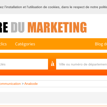
 l'installation et l'utilisation de cookies, dans le respect de notre polit
e sur l'annuaire professionnel du marketing et de la communication e
lics
Catégories
Blog d
à
ommunication
>
Anakode