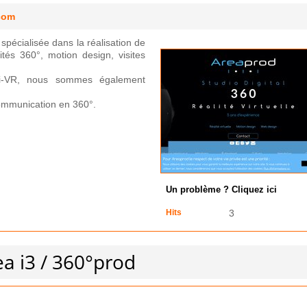
.com
 spécialisée dans la réalisation de
ités 360°, motion design, visites
i-VR, nous sommes également
ommunication en 360°.
Un problème ? Cliquez ici
Hits
3
ea i3 / 360°prod