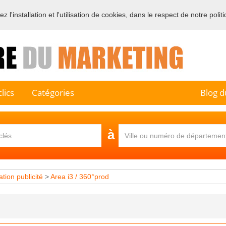
 l'installation et l'utilisation de cookies, dans le respect de notre polit
e sur l'annuaire professionnel du marketing et de la communication e
lics
Catégories
Blog d
à
ation publicité
>
Area i3 / 360°prod