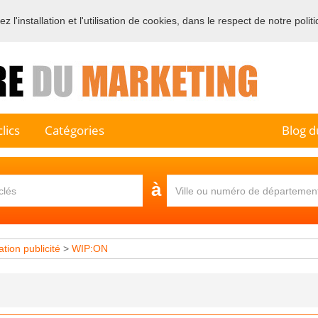
 l'installation et l'utilisation de cookies, dans le respect de notre polit
e sur l'annuaire professionnel du marketing et de la communication e
lics
Catégories
Blog d
à
ation publicité
>
WIP:ON