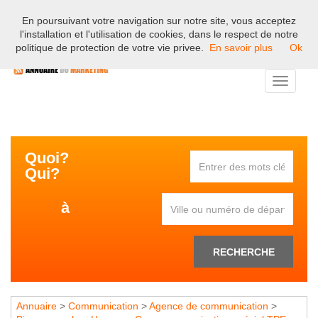
En poursuivant votre navigation sur notre site, vous acceptez
Bienvenue sur l'annuaire professionnel du marketing et de la
l'installation et l'utilisation de cookies, dans le respect de notre
communication en France.
politique de protection de votre vie privee.
En savoir plus
Ok
Toggle
navigati
Quoi?
Qui?
à
RECHERCHE
Annuaire
>
Communication
>
Agence de communication
>