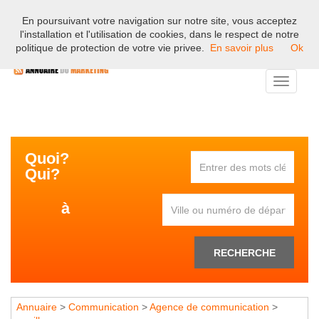
En poursuivant votre navigation sur notre site, vous acceptez
Bienvenue sur l'annuaire professionnel du marketing et de la
l'installation et l'utilisation de cookies, dans le respect de notre
communication en France.
politique de protection de votre vie privee.
En savoir plus
Ok
Toggle
navigati
Quoi?
Qui?
à
RECHERCHE
Annuaire
>
Communication
>
Agence de communication
>