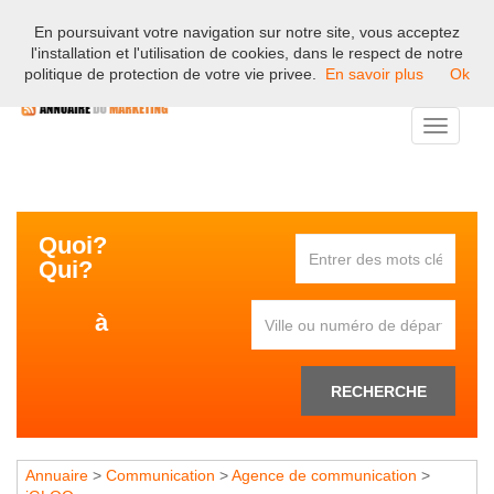
En poursuivant votre navigation sur notre site, vous acceptez
Bienvenue sur l'annuaire professionnel du marketing et de la
l'installation et l'utilisation de cookies, dans le respect de notre
communication en France.
politique de protection de votre vie privee.
En savoir plus
Ok
Toggle
navigati
Quoi?
Qui?
à
RECHERCHE
Annuaire
>
Communication
>
Agence de communication
>