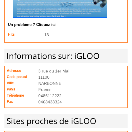
Un problème ? Cliquez ici
Hits
13
Informations sur: iGLOO
Adresse
3 rue du 1er Mai
Code postal
11100
Ville
NARBONNE
Pays
France
Téléphone
0486112222
Fax
0468438324
Sites proches de iGLOO