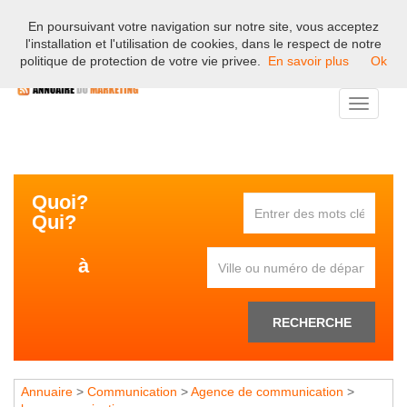
En poursuivant votre navigation sur notre site, vous acceptez
Bienvenue sur l'annuaire professionnel du marketing et de la
l'installation et l'utilisation de cookies, dans le respect de notre
communication en France.
politique de protection de votre vie privee.
En savoir plus
Ok
Toggle
navigati
Quoi?
Qui?
à
RECHERCHE
Annuaire
>
Communication
>
Agence de communication
>