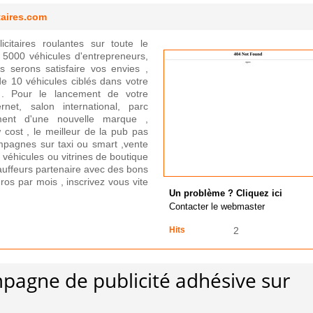
taires.com
citaires roulantes sur toute le
5000 véhicules d'entrepreneurs,
us serons satisfaire vos envies ,
e 10 véhicules ciblés dans votre
l . Pour le lancement de votre
et, salon international, parc
ncement d'une nouvelle marque ,
w cost , le meilleur de la pub pas
mpagnes sur taxi ou smart ,vente
e véhicules ou vitrines de boutique
auffeurs partenaire avec des bons
ros par mois , inscrivez vous vite
Un problème ? Cliquez ici
Contacter le webmaster
Hits
2
pagne de publicité adhésive sur