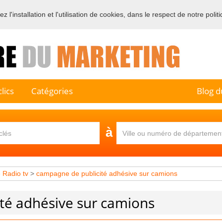
 l'installation et l'utilisation de cookies, dans le respect de notre polit
e sur l'annuaire professionnel du marketing et de la communication e
lics
Catégories
Blog d
à
e Radio tv
>
campagne de publicité adhésive sur camions
té adhésive sur camions