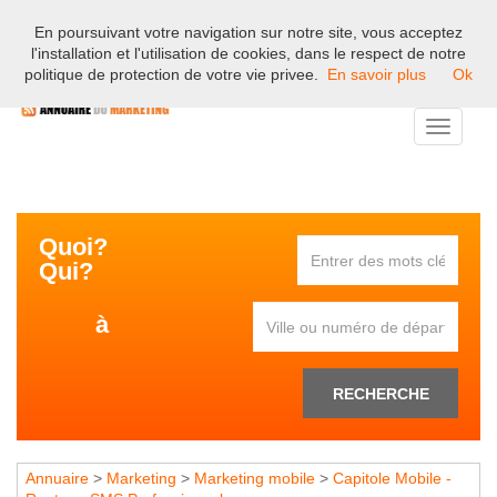
En poursuivant votre navigation sur notre site, vous acceptez
Bienvenue sur l'annuaire professionnel du marketing et de la
l'installation et l'utilisation de cookies, dans le respect de notre
communication en France.
politique de protection de votre vie privee.
En savoir plus
Ok
Toggle
navigati
Quoi?
Qui?
à
RECHERCHE
Annuaire
>
Marketing
>
Marketing mobile
>
Capitole Mobile -