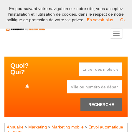
En poursuivant votre navigation sur notre site, vous acceptez
Bienvenue sur l'annuaire professionnel du marketing et de la
l'installation et l'utilisation de cookies, dans le respect de notre
communication en France.
politique de protection de votre vie privee.
En savoir plus
Ok
Toggle
navigati
Quoi?
Qui?
à
RECHERCHE
Annuaire
>
Marketing
>
Marketing mobile
>
Envoi automatique