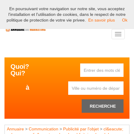
En poursuivant votre navigation sur notre site, vous acceptez
Bienvenue sur l'annuaire professionnel du marketing et de la
l'installation et l'utilisation de cookies, dans le respect de notre
communication en France.
politique de protection de votre vie privee.
En savoir plus
Ok
Toggle
navigati
Quoi?
Qui?
à
RECHERCHE
Annuaire
>
Communication
>
Publicité par l'objet
>
cl&eacute;