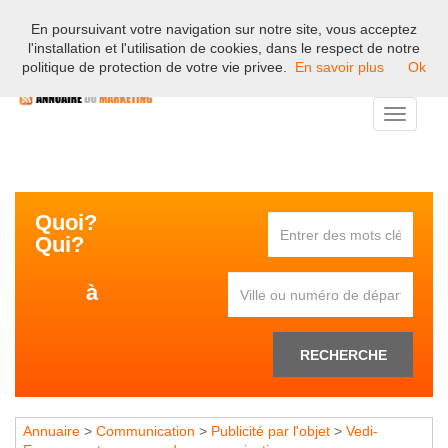
En poursuivant votre navigation sur notre site, vous acceptez
Bienvenue sur l'annuaire professionnel du marketing et de la
l'installation et l'utilisation de cookies, dans le respect de notre
communication en France.
politique de protection de votre vie privee.
En savoir plus
Ok
Toggle
navigati
Quoi?
Qui?
à
RECHERCHE
Annuaire
>
Communication
>
Publicité par l'objet
>
Vedi-