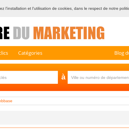
 l'installation et l'utilisation de cookies, dans le respect de notre polit
e sur l'annuaire professionnel du marketing et de la communication e
lics
Catégories
Blog d
à
mbbase