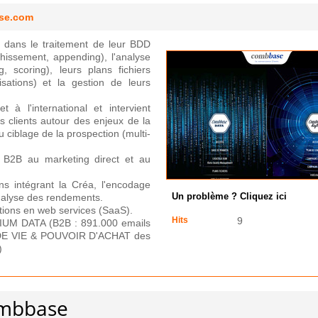
se.com
dans le traitement de leur BDD
chissement, appending), l'analyse
g, scoring), leurs plans fichiers
sations) et la gestion de leurs
 l'international et intervient
 clients autour des enjeux de la
 ciblage de la prospection (multi-
 B2B au marketing direct et au
s intégrant la Créa, l'encodage
'analyse des rendements.
Un problème ? Cliquez ici
ns en web services (SaaS).
Hits
9
UM DATA (B2B : 891.000 emails
IN DE VIE & POUVOIR D'ACHAT des
)
ombbase