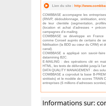
Lien du site :
http://www.combba
COMBBASE accompagne les entreprises 
(RNVP, dédoublonnage, sirétisation, enri
de leur clientèle (segmentation, profilin
(location et achat d'adresses + préconi
campagnes d'e-mailing.
COMBBASE se développe en France et à
comme Conseil auprès de certains de ses
fidélisation (la BDD au cœur du CRM) et du
canal).
COMBBASE a appliqué son savoir-faire
datamining B2C.
E-MAILING : des opérations clé en main
HTML, les tests de délivrabilité jusqu'à l
DATA QUALITY MANAGEMENT : des solutio
COMBBASE a coproduit la base B-PREMI
sirétisés) et le modèle de scores TRA
entreprises (6 millions d'adresses scorées
Informations sur: c