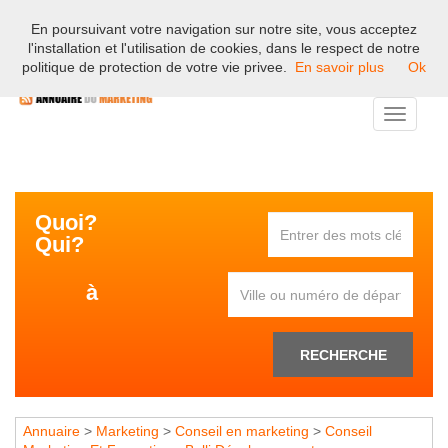
En poursuivant votre navigation sur notre site, vous acceptez
Bienvenue sur l'annuaire professionnel du marketing et de la
l'installation et l'utilisation de cookies, dans le respect de notre
communication en France.
politique de protection de votre vie privee.
En savoir plus
Ok
Toggle
navigati
Quoi?
Qui?
à
RECHERCHE
Annuaire
>
Marketing
>
Conseil en marketing
>
Conseil