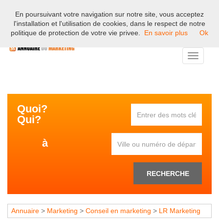
En poursuivant votre navigation sur notre site, vous acceptez
Bienvenue sur l'annuaire professionnel du marketing et de la
l'installation et l'utilisation de cookies, dans le respect de notre
communication en France.
politique de protection de votre vie privee.
En savoir plus
Ok
Toggle
navigati
Quoi?
Qui?
à
RECHERCHE
Annuaire
>
Marketing
>
Conseil en marketing
>
LR Marketing