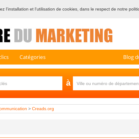
 l'installation et l'utilisation de cookies, dans le respect de notre polit
e sur l'annuaire professionnel du marketing et de la communication e
lics
Catégories
Blog d
à
ommunication
>
Creads.org