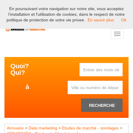
En poursuivant votre navigation sur notre site, vous acceptez
Bienvenue sur l'annuaire professionnel du marketing et de la
l'installation et l'utilisation de cookies, dans le respect de notre
communication en France.
politique de protection de votre vie privee.
En savoir plus
Ok
Toggle
navigati
Quoi?
Qui?
à
RECHERCHE
Annuaire
>
Data marketing
>
Etudes de marché - sondages
>