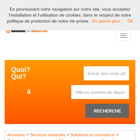
En poursuivant votre navigation sur notre site, vous acceptez
Bienvenue sur l'annuaire professionnel du marketing et de la
l'installation et l'utilisation de cookies, dans le respect de notre
communication en France.
politique de protection de votre vie privee.
En savoir plus
Ok
Toggle
navigati
Quoi?
Qui?
à
RECHERCHE
Annuaire
>
Services associés
>
Solutions e-commerce
>