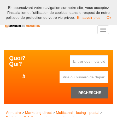
En poursuivant votre navigation sur notre site, vous acceptez
Bienvenue sur l'annuaire professionnel du marketing et de la
l'installation et l'utilisation de cookies, dans le respect de notre
communication en France.
politique de protection de votre vie privee.
En savoir plus
Ok
Toggle
navigati
Quoi?
Qui?
à
RECHERCHE
Annuaire
>
Marketing direct
>
Multicanal - faxing - postal
>