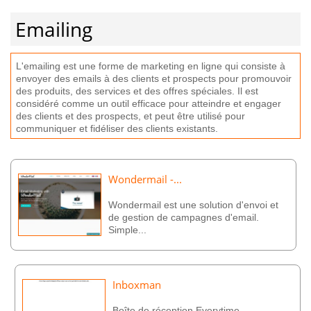
Emailing
L
'
em
ailing
est
une
form
e
de
marketing
en
l
igne
qui
consist
e
à
env
oyer
des
emails
à
des
clients
et
prospects
pour
prom
ou
v
oir
des
produ
its
,
des
services
et
des
off
res
sp
é
cial
es
.
Il
est
cons
id
é
ré
comm
e
un
out
il
effic
ace
pour
at
te
ind
re
et
eng
ager
des
clients
et
des
prospects
,
et
pe
ut
ê
tre
util
is
é
pour
commun
iqu
er
et
fid
é
l
iser
des
clients
exist
ants
.
Wondermail -...
Wondermail est une solution d'envoi et
de gestion de campagnes d'email.
Simple...
Inboxman
Boîte de réception Everytime