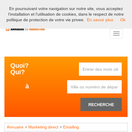
En poursuivant votre navigation sur notre site, vous acceptez
Bienvenue sur l'annuaire professionnel du marketing et de la
l'installation et l'utilisation de cookies, dans le respect de notre
communication en France.
politique de protection de votre vie privee.
En savoir plus
Ok
Toggle
navigati
Quoi?
Qui?
à
RECHERCHE
Annuaire
>
Marketing direct
>
Emailing