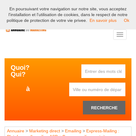
En poursuivant votre navigation sur notre site, vous acceptez
Bienvenue sur l'annuaire professionnel du marketing et de la
l'installation et l'utilisation de cookies, dans le respect de notre
communication en France.
politique de protection de votre vie privee.
En savoir plus
Ok
Toggle
navigati
Quoi?
Qui?
à
RECHERCHE
Annuaire
>
Marketing direct
>
Emailing
>
Express-Mailing :