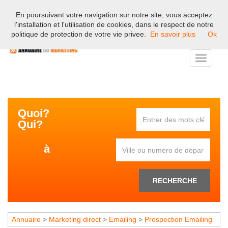
En poursuivant votre navigation sur notre site, vous acceptez
Bienvenue sur l'annuaire professionnel du marketing et de la
l'installation et l'utilisation de cookies, dans le respect de notre
communication en France.
politique de protection de votre vie privee.
En savoir plus
Ok
Toggle
navigati
Quoi?
Qui?
à
RECHERCHE
Annuaire
>
Marketing direct
>
Emailing
>
Prospection Emailing