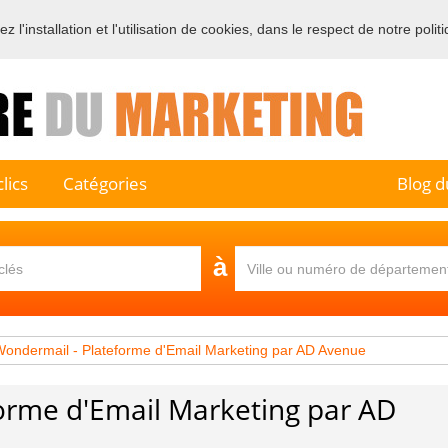
 l'installation et l'utilisation de cookies, dans le respect de notre polit
e sur l'annuaire professionnel du marketing et de la communication e
lics
Catégories
Blog d
à
ondermail - Plateforme d'Email Marketing par AD Avenue
orme d'Email Marketing par AD