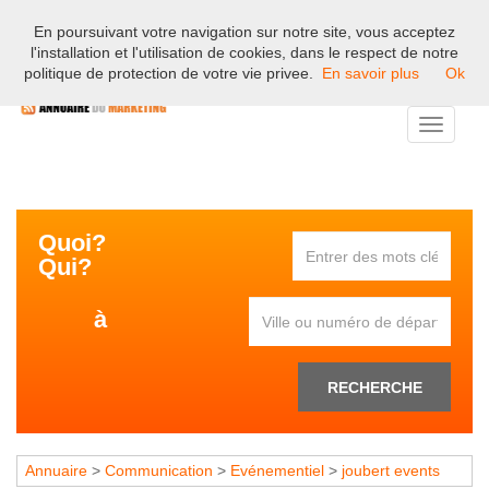
En poursuivant votre navigation sur notre site, vous acceptez
Bienvenue sur l'annuaire professionnel du marketing et de la
l'installation et l'utilisation de cookies, dans le respect de notre
communication en France.
politique de protection de votre vie privee.
En savoir plus
Ok
Toggle
navigati
Quoi?
Qui?
à
RECHERCHE
Annuaire
>
Communication
>
Evénementiel
>
joubert events