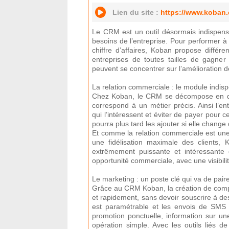
Lien du site :
https://www.koban.
Le CRM est un outil désormais indispens
besoins de l’entreprise. Pour performer à
chiffre d’affaires, Koban propose différ
entreprises de toutes tailles de gagner
peuvent se concentrer sur l’amélioration de 
La relation commerciale : le module indi
Chez Koban, le CRM se décompose en di
correspond à un métier précis. Ainsi l’ent
qui l’intéressent et éviter de payer pour ce
pourra plus tard les ajouter si elle change 
Et comme la relation commerciale est une 
une fidélisation maximale des clients,
extrêmement puissante et intéressante
opportunité commerciale, avec une visibili
Le marketing : un poste clé qui va de pai
Grâce au CRM Koban, la création de compa
et rapidement, sans devoir souscrire à de
est paramétrable et les envois de SMS 
promotion ponctuelle, information sur un
opération simple. Avec les outils liés d