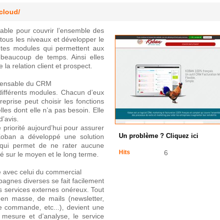
cloud/
able pour couvrir l’ensemble des
 tous les niveaux et développer le
entes modules qui permettent aux
 beaucoup de temps. Ainsi elles
la relation client et prospect.
spensable du CRM
fférents modules. Chacun d’eux
reprise peut choisir les fonctions
lles dont elle n’a pas besoin. Elle
d’avis.
priorité aujourd’hui pour assurer
 Koban a développé une solution
Un problème ? Cliquez ici
 qui permet de ne rater aucune
Hits
6
té sur le moyen et le long terme.
re avec celui du commercial
gnes diverses se fait facilement
s services externes onéreux. Tout
en masse, de mails (newsletter,
e commande, etc...), devient une
e mesure et d’analyse, le service