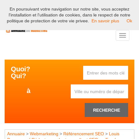
En poursuivant votre navigation sur notre site, vous acceptez
Bienvenue sur l'annuaire professionnel du marketing et de la
l'installation et l'utilisation de cookies, dans le respect de notre
communication en France.
politique de protection de votre vie privee.
En savoir plus
Ok
Toggle
navigati
Quoi?
Qui?
à
RECHERCHE
Annuaire
>
Webmarketing
>
Référencement SEO
>
Louis