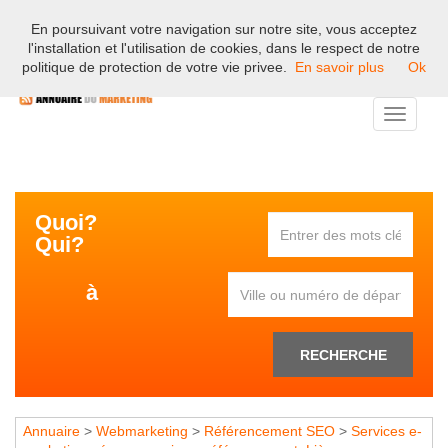
En poursuivant votre navigation sur notre site, vous acceptez
Bienvenue sur l'annuaire professionnel du marketing et de la
l'installation et l'utilisation de cookies, dans le respect de notre
communication en France.
politique de protection de votre vie privee.
En savoir plus
Ok
Toggle
navigati
Quoi?
Qui?
à
RECHERCHE
Annuaire
>
Webmarketing
>
Référencement SEO
>
Services e-