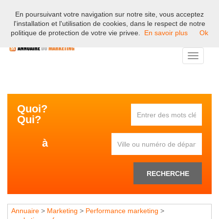
En poursuivant votre navigation sur notre site, vous acceptez
Bienvenue sur l'annuaire professionnel du marketing et de la
l'installation et l'utilisation de cookies, dans le respect de notre
communication en France.
politique de protection de votre vie privee.
En savoir plus
Ok
Toggle
navigati
Quoi?
Qui?
à
RECHERCHE
Annuaire
>
Marketing
>
Performance marketing
>