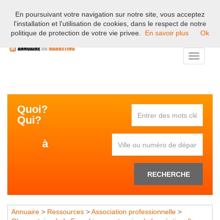
En poursuivant votre navigation sur notre site, vous acceptez
Bienvenue sur l'annuaire professionnel du marketing et de la
l'installation et l'utilisation de cookies, dans le respect de notre
communication en France.
politique de protection de votre vie privee.
En savoir plus
Ok
Toggle
navigati
Quoi?
Qui?
à
RECHERCHE
Annuaire
>
Ressources
>
Association professionnelle
>