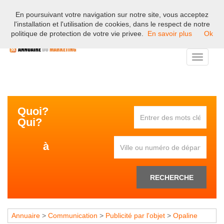
En poursuivant votre navigation sur notre site, vous acceptez
Bienvenue sur l'annuaire professionnel du marketing et de la
l'installation et l'utilisation de cookies, dans le respect de notre
communication en France.
politique de protection de votre vie privee.
En savoir plus
Ok
Toggle
navigati
Quoi?
Qui?
à
RECHERCHE
Annuaire
>
Communication
>
Publicité par l'objet
>
Opaline