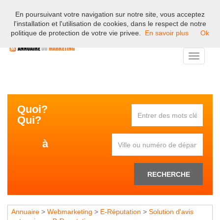
En poursuivant votre navigation sur notre site, vous acceptez
Bienvenue sur l'annuaire professionnel du marketing et de la
l'installation et l'utilisation de cookies, dans le respect de notre
communication en France.
politique de protection de votre vie privee.
En savoir plus
Ok
Toggle
navigati
Quoi?
Qui?
à
RECHERCHE
Annuaire
>
Webmarketing
>
E-Réputation
>
Solution d'avis