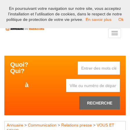
En poursuivant votre navigation sur notre site, vous acceptez
Bienvenue sur l'annuaire professionnel du marketing et de la
l'installation et l'utilisation de cookies, dans le respect de notre
communication en France.
politique de protection de votre vie privee.
En savoir plus
Ok
Toggle
navigati
Quoi?
Qui?
à
RECHERCHE
Annuaire
>
Communication
>
Relations presse
>
VOUS ET