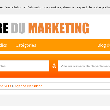
 l'installation et l'utilisation de cookies, dans le respect de notre polit
e sur l'annuaire professionnel du marketing et de la communication e
lics
Catégories
Blog d
à
nt SEO
>
Agence Netlinking