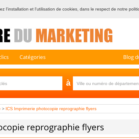
 l'installation et l'utilisation de cookies, dans le respect de notre polit
e sur l'annuaire professionnel du marketing et de la communication e
lics
Catégories
Blog d
à
e
>
ICS Imprimerie photocopie reprographie flyers
copie reprographie flyers