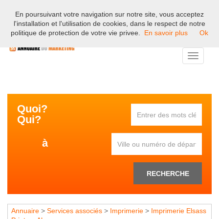
En poursuivant votre navigation sur notre site, vous acceptez
Bienvenue sur l'annuaire professionnel du marketing et de la
l'installation et l'utilisation de cookies, dans le respect de notre
communication en France.
politique de protection de votre vie privee.
En savoir plus
Ok
Toggle
navigati
Quoi?
Qui?
à
RECHERCHE
Annuaire
>
Services associés
>
Imprimerie
>
Imprimerie Elsass