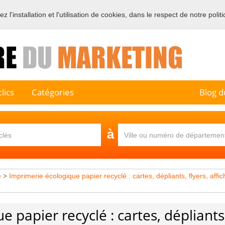
 l'installation et l'utilisation de cookies, dans le respect de notre polit
e sur l'annuaire professionnel du marketing et de la communication e
lics
Catégories
Blog d
à
e
>
Imprimerie écologique papier recyclé : cartes, dépliants, flyers, affic
 papier recyclé : cartes, dépliants