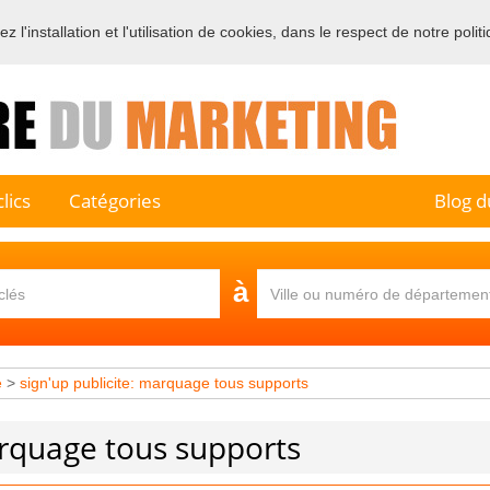
 l'installation et l'utilisation de cookies, dans le respect de notre polit
e sur l'annuaire professionnel du marketing et de la communication e
lics
Catégories
Blog d
à
e
>
sign'up publicite: marquage tous supports
arquage tous supports