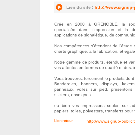
Lien du site :
http://www.signup-
Crée en 2000 à GRENOBLE, la soc
spécialisée dans l’impression et la
applications de signalétique, de communica
Nos compétences s’étendent de l’étude de
charte graphique, à la fabrication, et égalem
Notre gamme de produits, étendue et var
vos attentes en termes de qualité et durabil
Vous trouverez forcement le produits dont
Banderoles, banners, displays, kakem
panneaux, voiles sur pied, présentoirs 
stickers, enseignes...
ou bien vos impressions seules sur adhé
papiers, toiles, polyesters, transferts pour t-
Lien retour
http://www.signup-publici