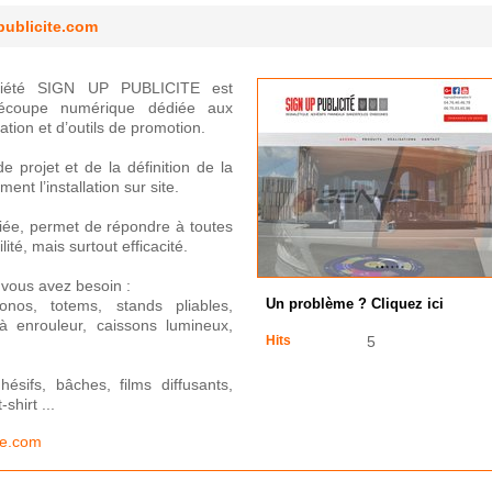
publicite.com
iété SIGN UP PUBLICITE est
 découpe numérique dédiée aux
tion et d’outils de promotion.
 projet et de la définition de la
ent l’installation sur site.
iée, permet de répondre à toutes
ité, mais surtout efficacité.
 vous avez besoin :
onos, totems, stands pliables,
Un problème ? Cliquez ici
à enrouleur, caissons lumineux,
Hits
5
sifs, bâches, films diffusants,
shirt ...
te.com