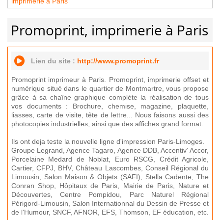
imprimerie à Paris
Promoprint, imprimerie à Paris
Lien du site :
http://www.promoprint.fr
Promoprint imprimeur à Paris. Promoprint, imprimerie offset et
numérique situé dans le quartier de Montmartre, vous propose
grâce à sa chaîne graphique complète la réalisation de tous
vos documents : Brochure, chemise, magazine, plaquette,
liasses, carte de visite, tête de lettre... Nous faisons aussi des
photocopies industrielles, ainsi que des affiches grand format.
Ils ont deja teste la nouvelle ligne d'impression Paris-Limoges.
Groupe Legrand, Agence Tagaro, Agence DDB, Accentiv' Accor,
Porcelaine Medard de Noblat, Euro RSCG, Crédit Agricole,
Cartier, CFPJ, BHV, Château Lascombes, Conseil Régional du
Limousin, Salon Maison & Objets (SAFI), Stella Cadente, The
Conran Shop, Hôpitaux de Paris, Mairie de Paris, Nature et
Découvertes, Centre Pompidou, Parc Naturel Régional
Périgord-Limousin, Salon Internationnal du Dessin de Presse et
de l'Humour, SNCF, AFNOR, EFS, Thomson, EF éducation, etc.