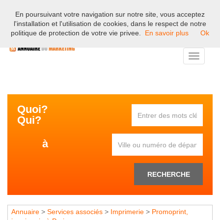
En poursuivant votre navigation sur notre site, vous acceptez
Bienvenue sur l'annuaire professionnel du marketing et de la
l'installation et l'utilisation de cookies, dans le respect de notre
communication en France.
politique de protection de votre vie privee.
En savoir plus
Ok
Toggle
navigati
Quoi?
Qui?
à
RECHERCHE
Annuaire
>
Services associés
>
Imprimerie
>
Promoprint,