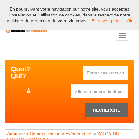
En poursuivant votre navigation sur notre site, vous acceptez
Bienvenue sur l'annuaire professionnel du marketing et de la
l'installation et l'utilisation de cookies, dans le respect de notre
communication en France.
politique de protection de votre vie privee.
En savoir plus
Ok
Toggle
navigati
Quoi?
Qui?
à
RECHERCHE
Annuaire
>
Communication
>
Evénementiel
>
SALON DU